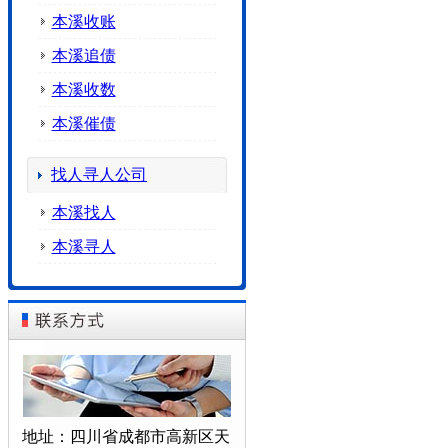
本溪收账
本溪追债
本溪收数
本溪催债
找人寻人公司
本溪找人
本溪寻人
地址：四川省成都市高新区天